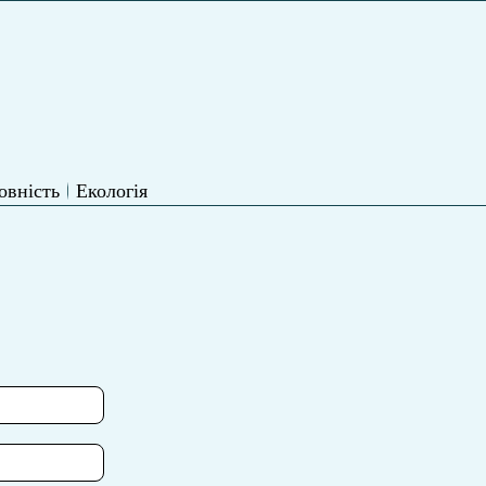
овність
Екологія