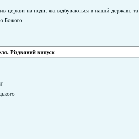
 церкви на події, які відбуваються в нашій державі, т
го Божого
ля. Різдвяний випуск
ї
цького