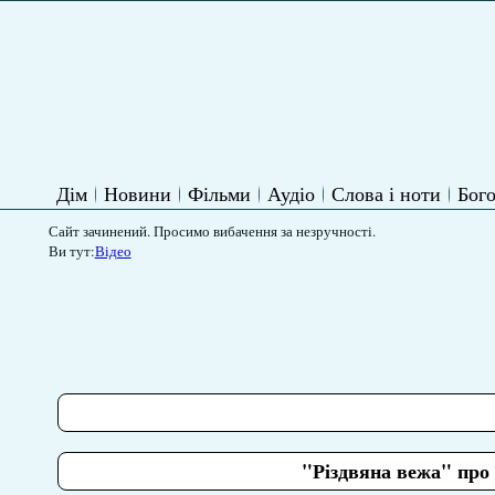
Дім
Новини
Фільми
Аудіо
Слова і ноти
Бого
Сайт зачинений. Просимо вибачення за незручності.
Ви тут:
Відео
"Різдвяна вежа" пр