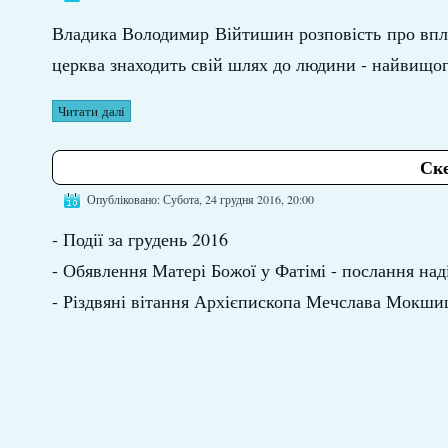
Владика Володимир Війтишин розповість про вплив
церква знаходить свій шлях до людини - найвищо
Читати далі
Ске
Опубліковано: Субота, 24 грудня 2016, 20:00
- Події за грудень 2016
- Обявлення Матері Божої у Фатімі - послання наді
- Різдвяні вітання Архієпископа Мечслава Мокши