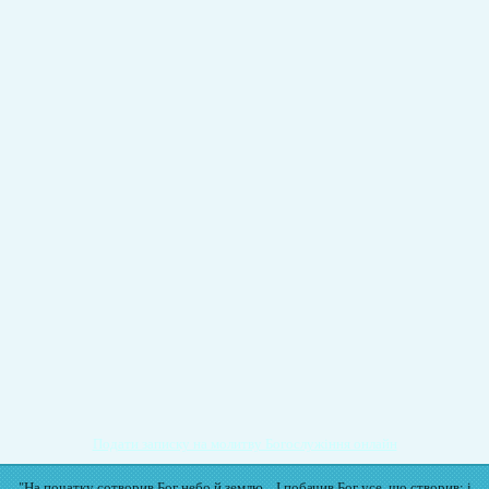
Подати записку на молитву Богослужіння онлайн
"На початку сотворив Бог небо й землю... І побачив Бог усе, що створив: і