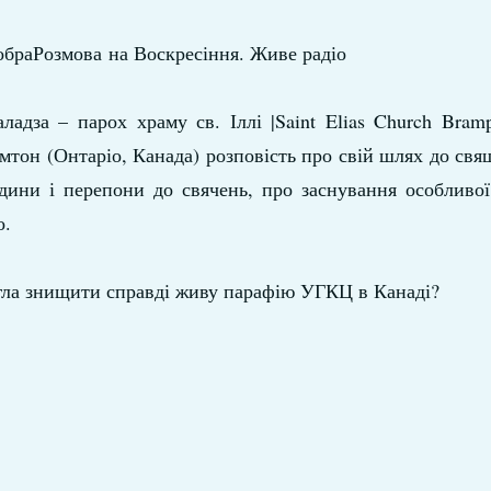
ДобраРозмова на Воскресіння. Живе радіо
ладза – парох храму св. Іллі |Saint Elias Church Bramp
мтон (Онтаріо, Канада) розповість про свій шлях до свя
одини і перепони до свячень, про заснування особливо
о.
огла знищити справді живу парафію УГ
КЦ в Канаді?