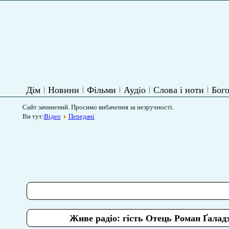
Дім
Новини
Фільми
Аудіо
Слова і ноти
Бого
Сайт зачинений. Просимо вибачення за незручності.
Ви тут:
Відео
Передачі
Живе радіо: гість Отець Роман Ґаладз