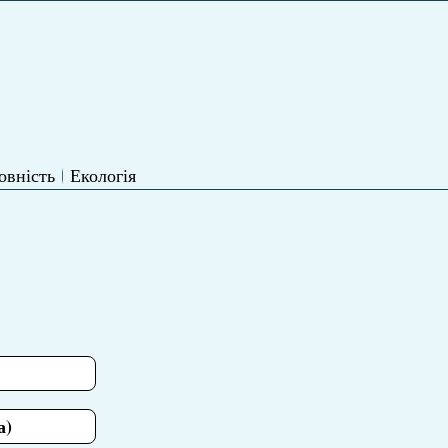
овність
Екологія
а)