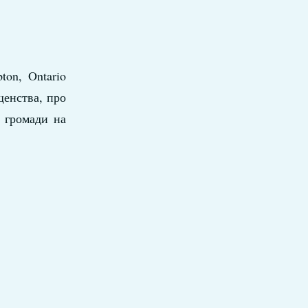
ton, Ontario
щенства, про
ї громади на