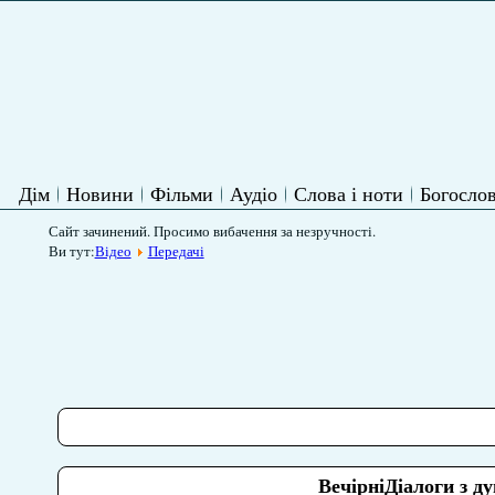
Дім
Новини
Фільми
Аудіо
Слова і ноти
Богослов
Сайт зачинений. Просимо вибачення за незручності.
Ви тут:
Відео
Передачі
ВечірніДіалоги з д