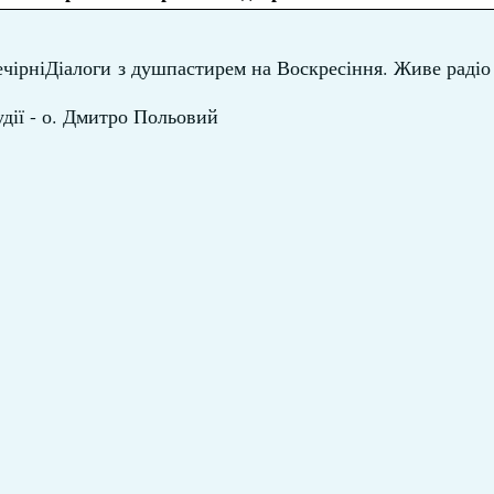
чірніДіалоги
з душпастирем на Воскресіння. Живе радіо
удії - о. Дмитро Польовий