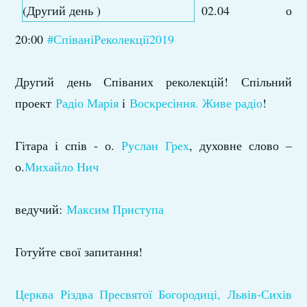
02.04 о
20:00
#СпіваніРеколекції2019
Другий день Співаних реколекцій! Спільний
проект
Радіо Марія
​ і
Воскресіння. Живе радіо
!
Гітара і спів - о.
Руслан Грех
​, духовне слово –
о.
Михайло Нич
ведучий:
Максим Приступа
Готуйте свої запитання!
Церква Різдва Пресвятої Богородиці, Львів-Сихів