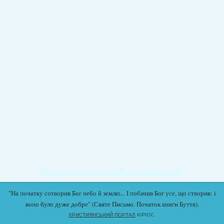
Подати записку на молитву Богослужіння онлайн
"На початку сотворив Бог небо й землю... І побачив Бог усе, що створив: і
воно було дуже добре" (Святе Письмо. Початок книги Буття).
ХРИСТИЯНСЬКИЙ ПОРТАЛ
КІРІОС.