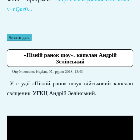
v=nQuz0...
Читати далі
«Пізній ранок шоу». капелан Андрій
Зелінський
Опубліковано: Неділя, 02 грудня 2018, 13:43
У студії «Пізній ранок шоу» військовий капелан
священик УГКЦ Андрій Зелінський.