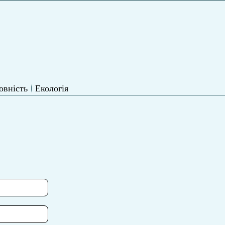
овність
Екологія