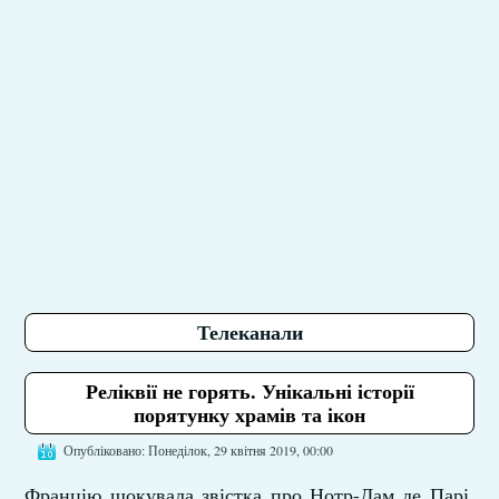
Телеканали
Реліквії не горять. Унікальні історії
порятунку храмів та ікон
Опубліковано: Понеділок, 29 квітня 2019, 00:00
Францію шокувала звістка про Нотр-Дам де Парі.