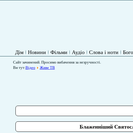
Дім
Новини
Фільми
Аудіо
Слова і ноти
Бого
Сайт зачинений. Просимо вибачення за незручності.
Ви тут:
Відео
Живе ТВ
Блаженніший Святосла