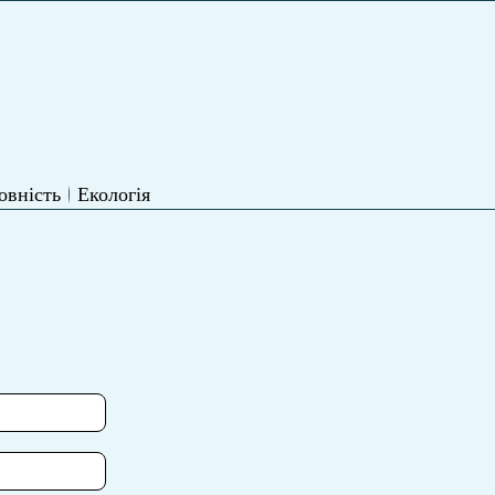
овність
Екологія