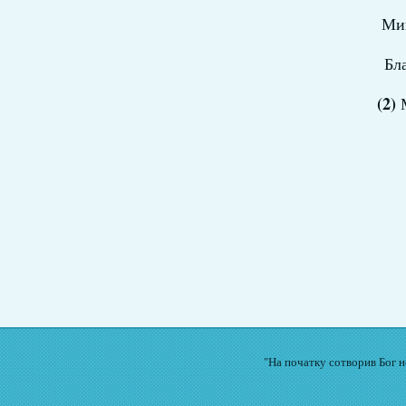
Мик
Бла
(2)
М
"На початку сотворив Бог не