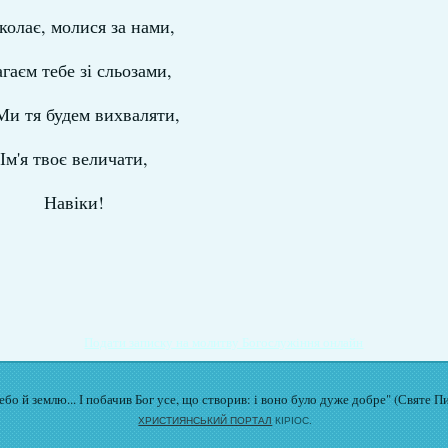
олає, молися за нами,
гаєм тебе зі сльозами,
и тя будем вихваляти,
Ім'я твоє величати,
Навіки!
Подати записку на молитву Богослужіння онлайн
бо й землю... І побачив Бог усе, що створив: і воно було дуже добре" (Святе П
ХРИСТИЯНСЬКИЙ ПОРТАЛ
КІРІОС.