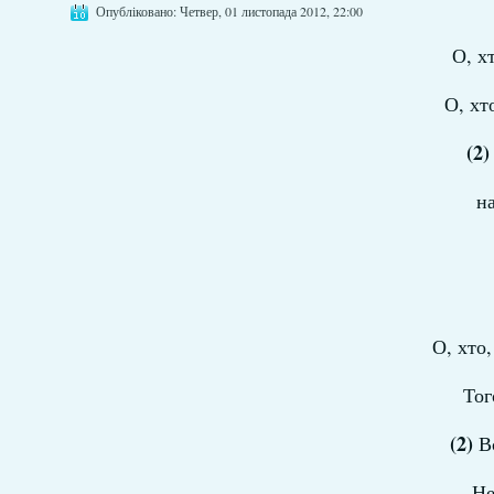
Опубліковано: Четвер, 01 листопада 2012, 22:00
О, х
О, хт
(2)
на
О, хто,
Тог
(2)
Вс
Не