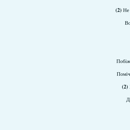
(2)
Не 
Во
Побіж
Поміч
(2)
Д