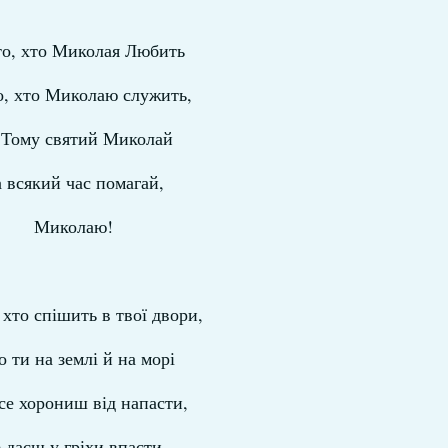
то, хто Миколая Любить
о, хто Миколаю служить,
Тому святий Миколай
 всякий час помагай,
Миколаю!
 хто спішить в твої двори,
о ти на землі й на морі
е хорониш від напасти,
 даєш у гріхи впасти,