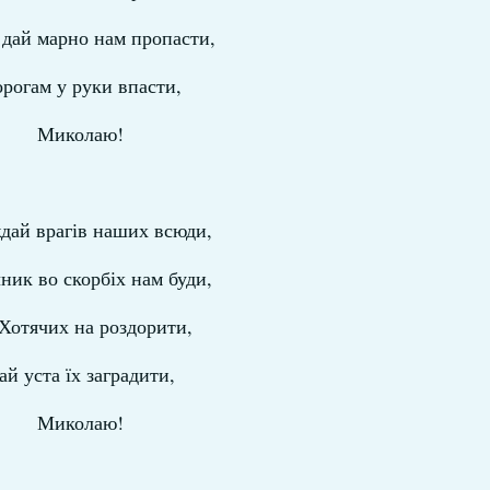
дай марно нам пропасти,
рогам у руки впасти,
Миколаю!
дай врагів наших всюди,
ник во скорбіх нам буди,
Хотячих на роздорити,
ай уста їх заградити,
Миколаю!