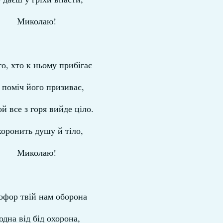
Миколаю!
то, хто к ньому прибігає
 поміч його призиває,
й все з горя вийде ціло.
оронить душу й тіло,
Миколаю!
фор твій нам оборона
 одна від бід охорона,