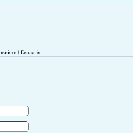
овність
Екологія