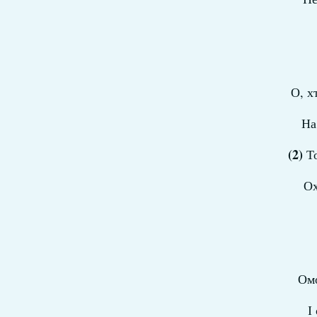
О, х
На
(2)
То
Ох
Омо
І