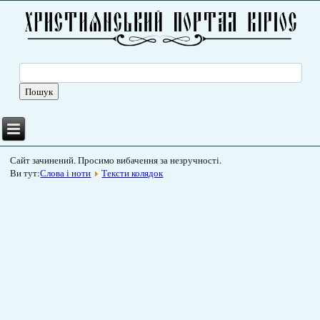
Сайт зачинений. Просимо вибачення за незручності.
Ви тут:
Слова і ноти
Тексти колядок