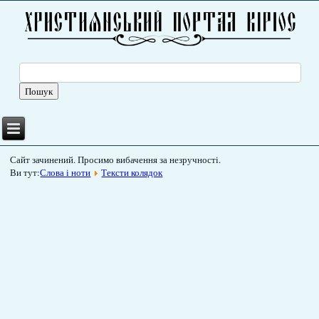
Сайт зачинений. Просимо вибачення за незручності.
Ви тут:
Слова і ноти
Тексти колядок