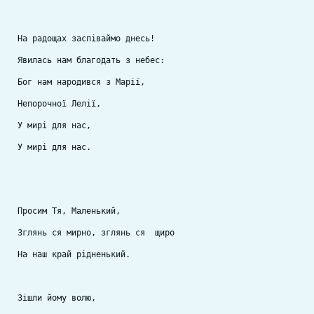
На радощах заспіваймо днесь!
Явилась нам благодать з небес:
Бог нам народився з Марії, 
Непорочної Лелії, 
У мирі для нас, 
У мирі для нас.
Просим Тя, Маленький,
Зглянь ся мирно, зглянь ся  щиро
На наш край рідненький.
Зішли йому волю,