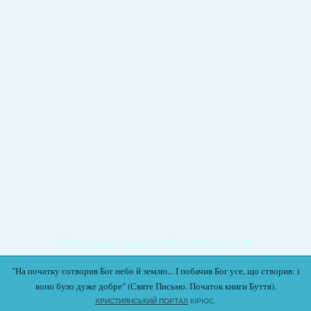
Подати записку на молитву Богослужіння онлайн
"На початку сотворив Бог небо й землю... І побачив Бог усе, що створив: і
воно було дуже добре" (Святе Письмо. Початок книги Буття).
ХРИСТИЯНСЬКИЙ ПОРТАЛ
КІРІОС.