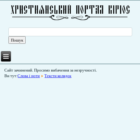
Сайт зачинений. Просимо вибачення за незручності.
Ви тут:
Слова і ноти
Тексти колядок