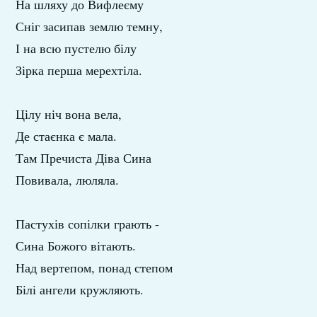
На шляху до Вифлеєму
Сніг засипав землю темну,
І на всю пустелю білу
Зірка перша мерехтіла.
Цілу ніч вона вела,
Де стаєнка є мала.
Там Пречиста Діва Сина
Повивала, люляла.
Пастухів сопілки грають -
Сина Божого вітають.
Над вертепом, понад степом
Білі ангели кружляють.