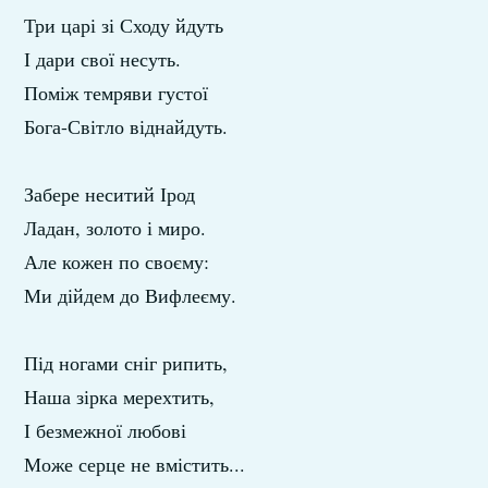
Три царі зі Сходу йдуть
І дари свої несуть.
Поміж темряви густої
Бога-Світло віднайдуть.
Забере неситий Ірод
Ладан, золото і миро.
Але кожен по своєму:
Ми дійдем до Вифлеєму.
Під ногами сніг рипить,
Наша зірка мерехтить,
І безмежної любові
Може серце не вмістить...