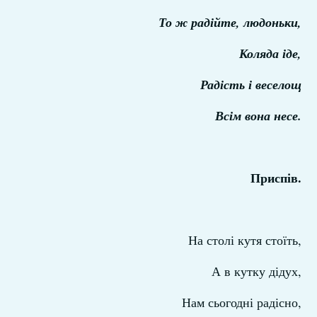
То ж радійте, людоньки,
Коляда іде,
Радість і веселощ
Всім вона несе.
Приспів.
На столі кутя стоїть,
А в кутку дідух,
Нам сьогодні радісно,