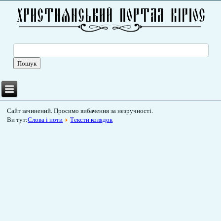
Сайт зачинений. Просимо вибачення за незручності.
Ви тут:
Слова і ноти
Тексти колядок