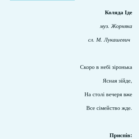
Коляда Іде
муз. Жорняка
сл. М. Лукашевич
Скоро в небі зіронька
Ясная зійде,
На столі вечеря вже
Все сімейство жде.
Приспів: