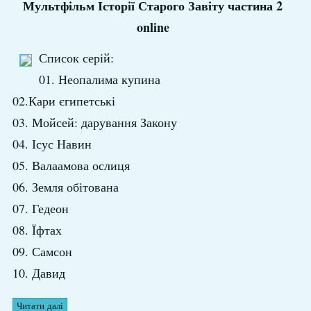
Мультфільм Історії Старого Завіту частина 2
online
Список серій:
01. Неопалима купина
02.Кари єгипетські
03. Мойсей: дарування Закону
04. Ісус Навин
05. Валаамова ослиця
06. Земля обітована
07. Гедеон
08. Їфтах
09. Самсон
10. Давид
Читати далі