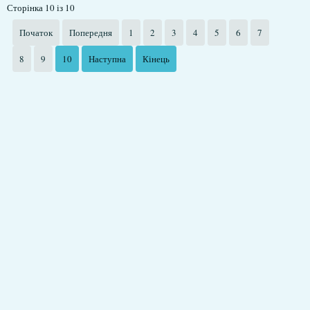
Сторінка 10 із 10
Початок
Попередня
1
2
3
4
5
6
7
8
9
10
Наступна
Кінець