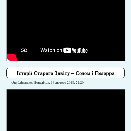
Історії Старого Завіту – Содом і Гоморра
Опубліковано: Понеділок, 19 лютого 2018, 21:20