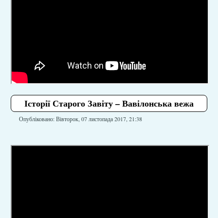
Історії Старого Завіту – Вавілонська вежа
Опубліковано: Вівторок, 07 листопада 2017, 21:38