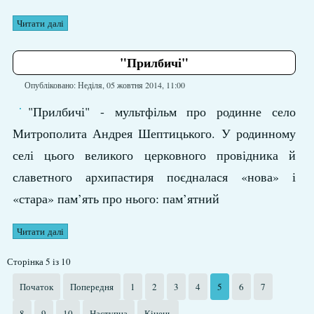
Читати далі
"Прилбичі"
Опубліковано: Неділя, 05 жовтня 2014, 11:00
"Прилбичі" - мультфільм про родинне село
Митрополита Андрея Шептицького. У родинному
селі цього великого церковного провідника й
славетного архипастиря поєдналася «нова» і
«стара» пам’ять про нього: пам’ятний
Читати далі
Сторінка 5 із 10
Початок
Попередня
1
2
3
4
5
6
7
8
9
10
Наступна
Кінець