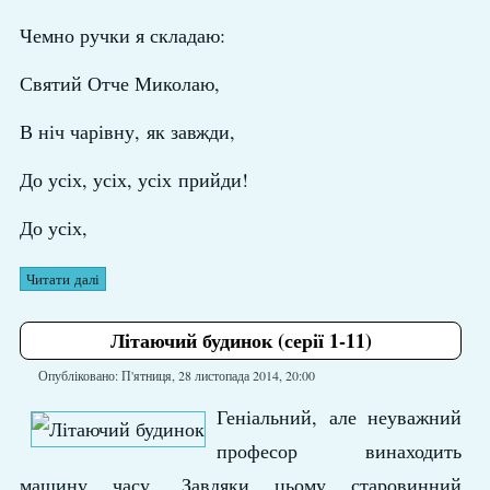
Чемно ручки я складаю:
Святий Отче Миколаю,
В ніч чарівну,
як завжди,
До усіх, усіх, усіх
прийди!
До усіх,
Читати далі
Літаючий будинок (серії 1-11)
Опубліковано: П'ятниця, 28 листопада 2014, 20:00
Геніальний, але неуважний
професор винаходить
машину часу. Завдяки цьому старовинний