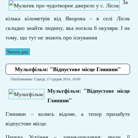
За
кілька кілометрів від Яворова – в селі Лісок
складно знайти людину, яка носила б окуляри. І не
тому, що тут не знають про існування
Читати далі
Мультфільм: "Відпустове місце Глиняни"
Опубліковано: Середа, 17 грудня 2014, 10:00
Мультфільм: "Відпустове місце
Глиняни"
Глиняни – колись відоме, а тепер призабуте
відпустове місце.
Церква Успіння – давня-предавня: звели її