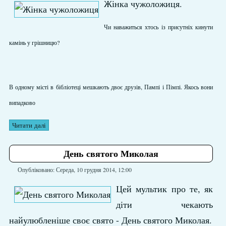
Жінка чужоложиця.
Чи наважиться хтось із присутніх кинути
камінь у грішницю?
В одному місті в бібліотеці мешкають двоє друзів, Пампі і Пімпі. Якось вони
випадково
Читати далі
День святого Миколая
Опубліковано: Середа, 10 грудня 2014, 12:00
Цей мультик про те, як
діти чекають
найулюбленіше своє свято - День святого Миколая.