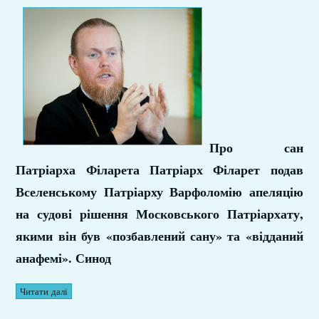
Про сан
Патріарха Філарета Патріарх Філарет подав
Вселенському Патріарху Варфоломію апеляцію
на судові рішення Московського Патріархату,
якими він був «позбавлений сану» та «відданий
анафемі». Синод
Читати далі