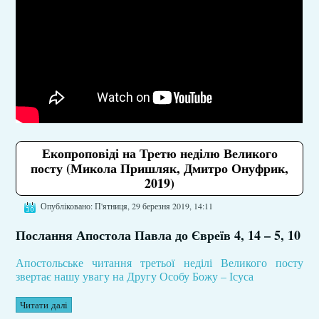
Екопроповіді на Третю неділю Великого
посту (Микола Пришляк, Дмитро Онуфрик,
2019)
Опубліковано: П'ятниця, 29 березня 2019, 14:11
Послання Апостола Павла до Євреїв 4, 14 – 5, 10
Апостольське читання третьої неділі Великого посту
звертає нашу увагу на Другу Особу Божу – Ісуса
Читати далі