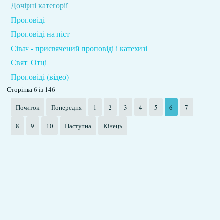
Дочірні категорії
Проповіді
Проповіді на піст
Сівач - присвячений проповіді і катехизі
Святі Отці
Проповіді (відео)
Сторінка 6 із 146
Початок
Попередня
1
2
3
4
5
6
7
8
9
10
Наступна
Кінець