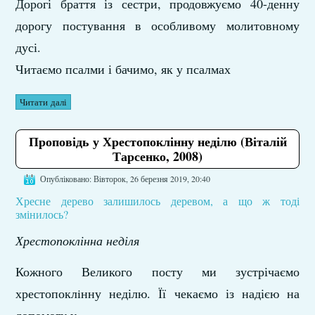
Дорогі браття із сестри, продовжуємо 40-денну
дорогу постування в особливому молитовному
дусі.
Читаємо псалми і бачимо, як у псалмах
Читати далі
Проповідь у Хрестопоклінну неділю (Віталій
Тарсенко, 2008)
Опубліковано: Вівторок, 26 березня 2019, 20:40
Хресне дерево залишилось деревом, а що ж тоді
змінилось?
Хрестопоклінна неділя
Кожного Великого посту ми зустрічаємо
хрестопоклiнну неділю. Її чекаємо із надією на