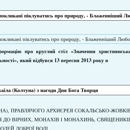
 покликані піклуватись про природу, - Блаженніший 
формацію про круглий стіл «Значення християнськ
ності», який відбувся 13 вересня 2013 року в
їла (Колтуна) з нагоди Дня Бога Творця
А), ПРАВЛЯЧОГО АРХИЄРЕЯ СОКАЛЬСЬКО-ЖОВКІ
ЦЯ ДО ВІРНИХ, МОНАХІВ І МОНАХИНЬ, СВЯЩЕНИКІВ
ЮДЕЙ ДОБРОЇ ВОЛІ