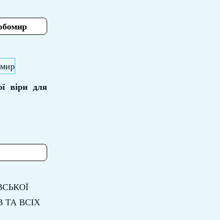
Любомир
ої віри для
ВСЬКОЇ
 ТА ВСІХ