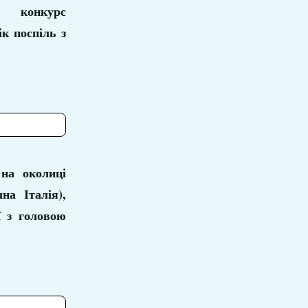
 конкурс
к поспіль з
 на околиці
на Італія),
ї з головою