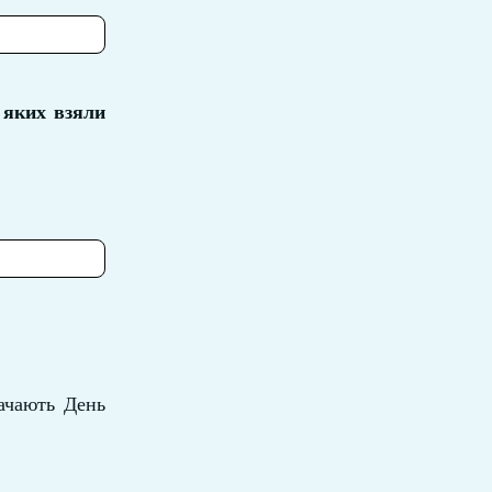
 яких взяли
начають День