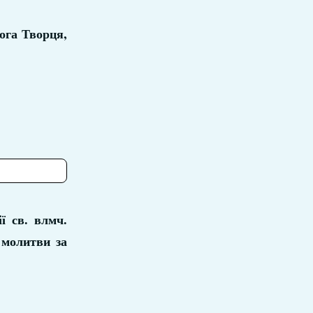
ога Творця,
ї св. влмч.
 молитви за