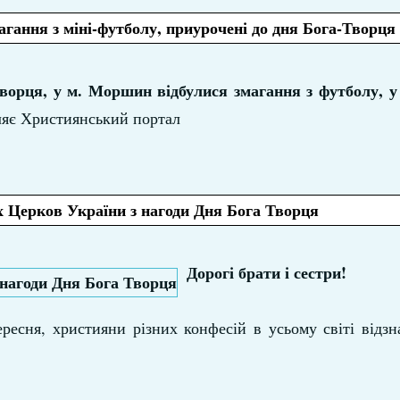
гання з міні-футболу, приурочені до дня Бога-Творця
Творця, у м. Моршин відбулися змагання з футболу, у
ляє Християнський портал
 Церков України з нагоди Дня Бога Творця
Дорогі брати і сестри!
ресня, християни різних конфесій в усьому світі відз