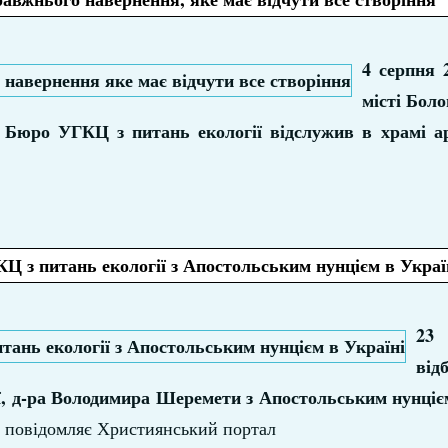
4 серпня 
місті Боло
 Бюро УГКЦ з питань екології відслужив в храмі а
Ц з питань екології з Апостольським нунцієм в Украї
23
від
ї, д-ра Володимира Шеремети з Апостольським нунцієм
- повідомляє Християнський портал