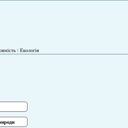
овність
Екологія
рироди