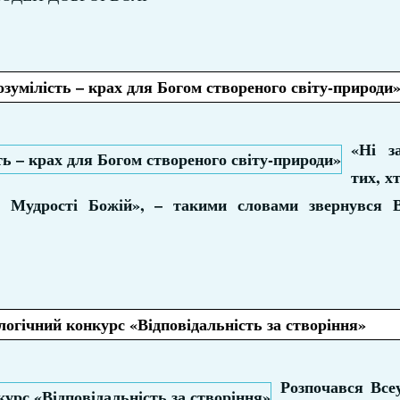
зумілість – крах для Богом створеного світу-природи
«Ні за
тих, х
Мудрості Божій», – такими словами звернувся В
огічний конкурс «Відповідальність за створіння»
Розпочався Все