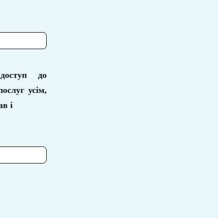
 доступ до
послуг усім,
ав і