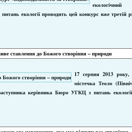
екологічний
питань екології проводить цей конкурс вже третій рі
ливе ставлення до Божого створіння – природи
17 серпня 2013 року,
містечка Теоло (Північ
заступника керівника Бюро УГКЦ з питань екологі
равжнього навернення, яке має відчути все створіння