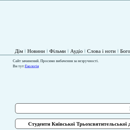
Дім
Новини
Фільми
Аудіо
Слова і ноти
Бого
Сайт зачинений. Просимо вибачення за незручності.
Ви тут:
Екологія
Студенти Київської Трьохсвятительської д