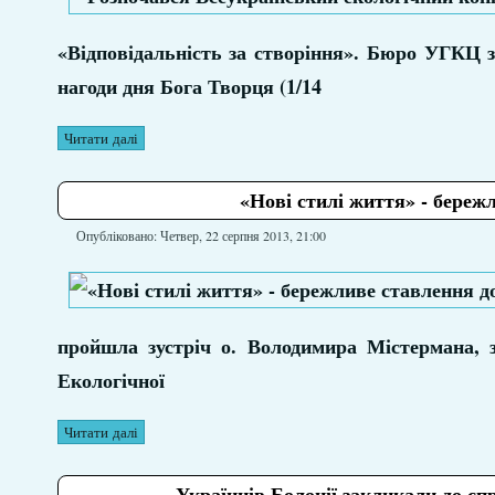
«Відповідальність за створіння». Бюро УГКЦ з 
нагоди дня Бога Творця (1/14
Читати далі
«Нові стилі життя» - береж
Опубліковано: Четвер, 22 серпня 2013, 21:00
пройшла зустріч о. Володимира Містермана, 
Екологічної
Читати далі
Українців Болонії закликали до сп