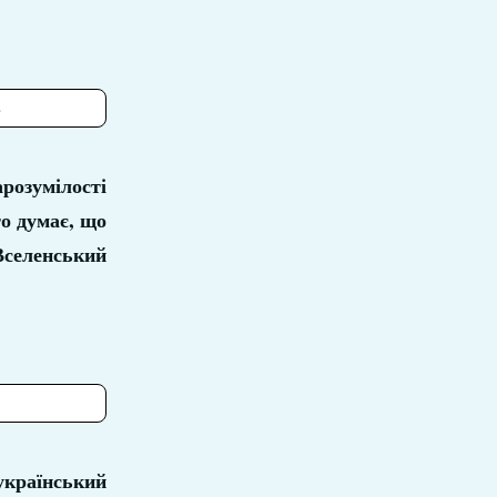
»
розумілості
то думає, що
селенський
український