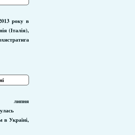
2013 року в
нія (Італія),
рхистратига
ні
 липня
булась
 в Україні,