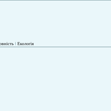
овність
Екологія