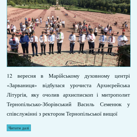
12 вересня в Марійському духовному центрі
«Зарваниця» відбулася урочиста Архиєрейська
Літургія, яку очолив архиєпископ і митрополит
Тернопільсько-Зборівський Василь Семенюк у
співслужінні з ректором Тернопільської вищої
Читати далі