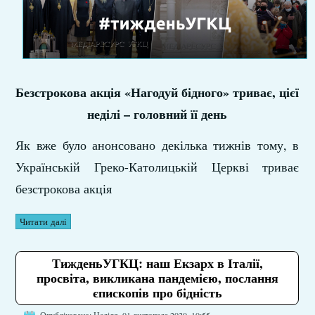
Безстрокова акція «Нагодуй бідного» триває, цієї
неділі – головний її день
Як вже було анонсовано декілька тижнів тому, в
Українській Греко-Католицькій Церкві триває
безстрокова акція
Читати далі
ТижденьУГКЦ: наш Екзарх в Італії,
просвіта, викликана пандемією, послання
єпископів про бідність