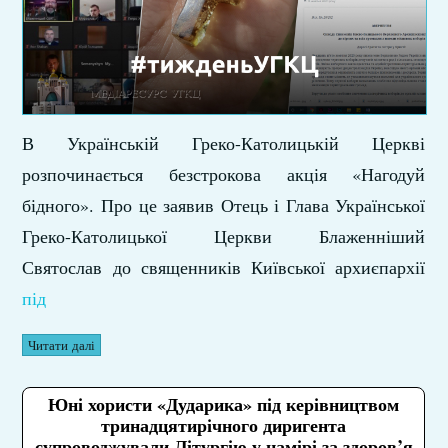
В Українській Греко-Католицькій Церкві
розпочинається безстрокова акція «Нагодуй
бідного». Про це заявив Отець і Глава Української
Греко-Католицької Церкви Блаженніший
Святослав до священників Київської архиєпархії
під
Читати далі
Юні хористи «Дударика» під керівництвом
тринадцятирічного диригента
супроводжували Літургію у намірі за здоров’я