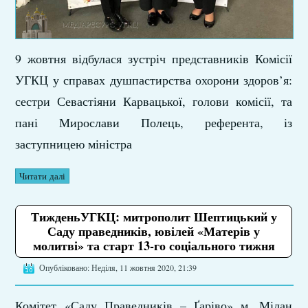
9 жовтня відбулася зустріч представників Комісії
УГКЦ у справах душпастирства охорони здоров’я:
сестри Севастіяни Карвацької, голови комісії, та
пані Мирослави Полець, референта, із
заступницею міністра
Читати далі
ТижденьУГКЦ: митрополит Шептицький у
Саду праведників, ювілей «Матерів у
молитві» та старт 13-го соціального тижня
Опубліковано: Неділя, 11 жовтня 2020, 21:39
Комітет «Саду Праведників – Ґаріво» м. Мілан