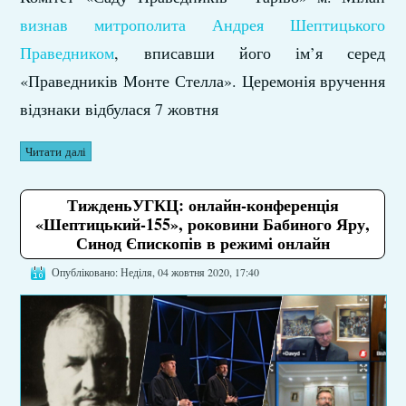
визнав митрополита Андрея Шептицького
Праведником
, вписавши його ім’я серед
«Праведників Монте Стелла». Церемонія вручення
відзнаки відбулася 7 жовтня
Читати далі
ТижденьУГКЦ: онлайн-конференція
«Шептицький-155», роковини Бабиного Яру,
Синод Єпископів в режимі онлайн
Опубліковано: Неділя, 04 жовтня 2020, 17:40