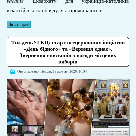
vacante
Екзархату для українців-католиків
візантійського обряду, які проживають в
Читати далі
ТижденьУГКЦ: старт всецерковних ініціатив
«День бідного» та «Вервиця єднає»,
Звернення єпископів з нагоди місцевих
виборів
Опубліковано: Неділя, 18 жовтня 2020, 16:34