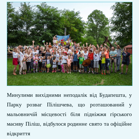
Минулими вихідними неподалік від Будапешта, у
Парку розваг Пілішчева, що розташований у
мальовничій місцевості біля підніжжя гірського
масиву Піліш, відбулося родинне свято та офіційне
відкриття