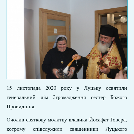
15 листопада 2020 року у Луцьку освятили
генеральний дім Згромадження сестер Божого
Провидіння.
Очолив святкову молитву владика Йосафат Говера,
котрому співслужили священники Луцького