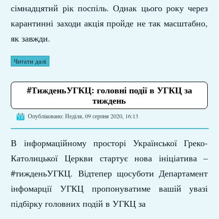
сімнадцятий рік поспіль. Однак цього року через
карантинні заходи акція пройде не так масштабно,
як завжди.
Читати далі
#ТижденьУГКЦ: головні події в УГКЦ за
тиждень
Опубліковано: Неділя, 09 серпня 2020, 16:13
В інформаційному просторі Української Греко-
Католицької Церкви стартує нова ініціатива –
#тижденьУГКЦ. Відтепер щосуботи Департамент
інфомарції УГКЦ пропонуватиме вашій увазі
підбірку головних подій в УГКЦ за